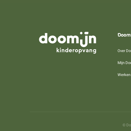
Doom
Over Do
Mijn Do
Werken 
© Do