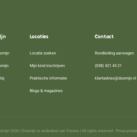
ijn
Locaties
Contact
omijn
Locatie zoeken
Rondleiding aanvragen
omijn
Mijn kind inschrijven
(038) 421 45 21
bij
Praktische informatie
klantadvies@doomijn.nl
Blogs & magazines
omijn 2026 | Doomijn is onderdeel van
Travers
| All rights reserved -
Privacystat