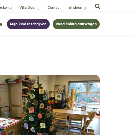
rken bij
Villa Doomijn
Contact
mijndoomijn
ie
Mijn kind inschrijven
Rondleiding aanvragen