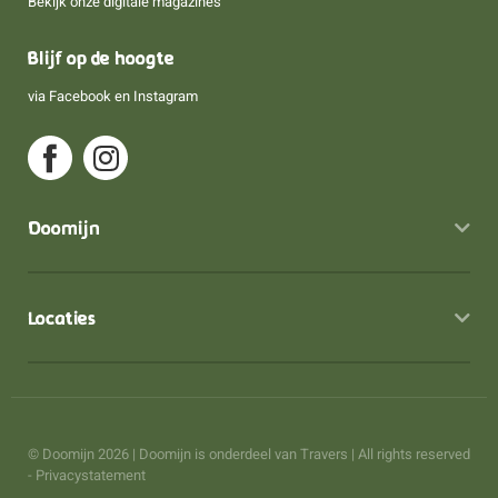
Bekijk onze digitale magazines
Blijf op de hoogte
via
Facebook
en
Instagram
Doomijn
Locaties
© Doomijn 2026 | Doomijn is onderdeel van
Travers
| All rights reserved
-
Privacystatement