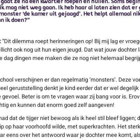
aat ze na een kwartier roepen en huilen. Soms begint
 ik mag niet weg gaan. Ik heb haar al laten zien dat e
onster ‘de kamer uit gejaagd’. Het helpt allemaal ni
n ik doen?”
:
“Dit dilemma roept herinneringen op! Bij mij lag er vroeg
licht ook nog uit hun eigen jeugd. Dat wat jouw dochter la
lke dag dingen mee maken die ze nog niet helemaal begr
school verschijnen er dan regelmatig ‘monsters’. Deze voe
veel geruststelling denkt je kind eerder dat er wel degelijk
 gevoel. Beter is om te vragen waar zij bang voor is. Erov
chtig en kunnen dat enorm goed zelf aangeven!
d dat de tijger niet bewoog als ik heel stil bleef liggen; d
p op haar voorhoofd wilde, met superkrachten. Het sterkt
ar eens over het antwoord waar je dochter mee komt, als 