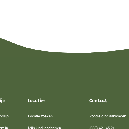
ijn
Locaties
Contact
omijn
Locatie zoeken
Rondleiding aanvragen
omijn
Mijn kind inschrijven
(038) 421 45 21