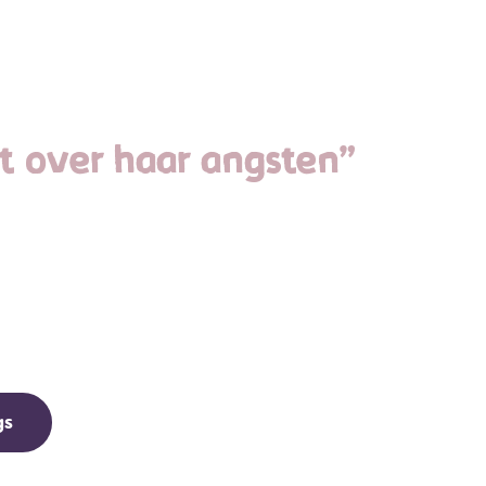
jgt over haar angsten”
gs