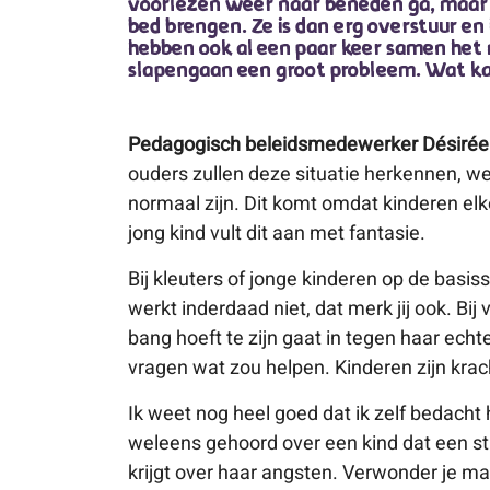
voorlezen weer naar beneden ga, maar g
bed brengen. Ze is dan erg overstuur en
hebben ook al een paar keer samen het m
slapengaan een groot probleem. Wat ka
Pedagogisch beleidsmedewerker Désirée
ouders zullen deze situatie herkennen, wel
normaal zijn. Dit komt omdat kinderen e
jong kind vult dit aan met fantasie.
Bij kleuters of jonge kinderen op de basis
werkt inderdaad niet, dat merk jij ook. Bij 
bang hoeft te zijn gaat in tegen haar echte
vragen wat zou helpen. Kinderen zijn kra
Ik weet nog heel goed dat ik zelf bedacht ha
weleens gehoord over een kind dat een sti
krijgt over haar angsten. Verwonder je ma