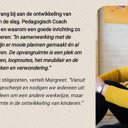
vang bij aan de ontwikkeling van
an de slag. Pedagogisch Coach
t en waarom een goede inrichting zo
deren:
“In samenwerking met de
ijn er mooie plannen gemaakt én al
wen. De opvangruimte is een plek om
uren, looproutes, het meubilair en de
kken en verwondering.”
stilgezeten, vertelt Margreet:
“Vanuit
ngescherpt en nodigen we iedereen uit:
alleen om een andere werkwijze, maar
mte in de ontwikkeling van kinderen.”