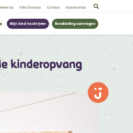
rken bij
Villa Doomijn
Contact
mijndoomijn
ie
Mijn kind inschrijven
Rondleiding aanvragen
de kinderopvang