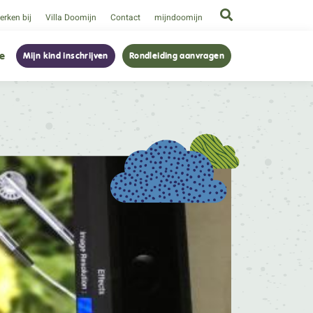
rken bij
Villa Doomijn
Contact
mijndoomijn
ie
Mijn kind inschrijven
Rondleiding aanvragen