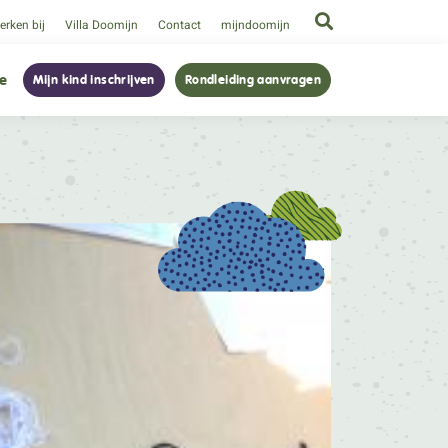
rken bij
Villa Doomijn
Contact
mijndoomijn
ie
Mijn kind inschrijven
Rondleiding aanvragen