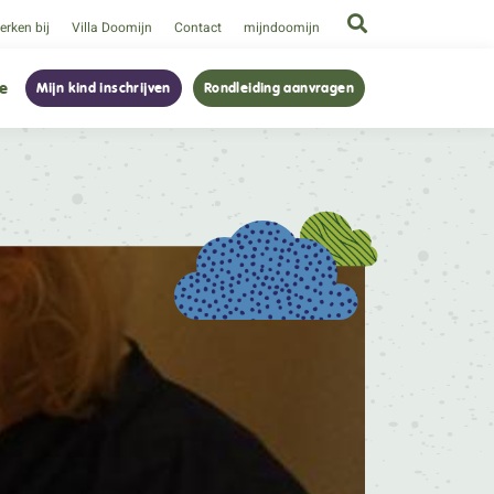
rken bij
Villa Doomijn
Contact
mijndoomijn
ie
Mijn kind inschrijven
Rondleiding aanvragen