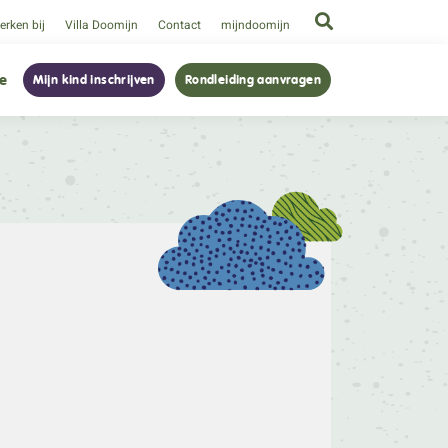
rken bij
Villa Doomijn
Contact
mijndoomijn
ie
Mijn kind inschrijven
Rondleiding aanvragen