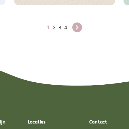
1
2
3
4
ijn
Locaties
Contact