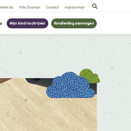
rken bij
Villa Doomijn
Contact
mijndoomijn
ie
Mijn kind inschrijven
Rondleiding aanvragen