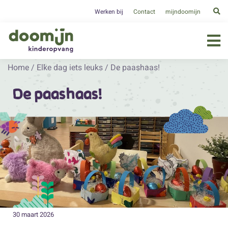
Werken bij
Contact
mijndoomijn
Home
/
Elke dag iets leuks
/
De paashaas!
De paashaas!
30 maart 2026