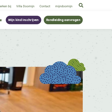
rken bij
Villa Doomijn
Contact
mijndoomijn
ie
Mijn kind inschrijven
Rondleiding aanvragen