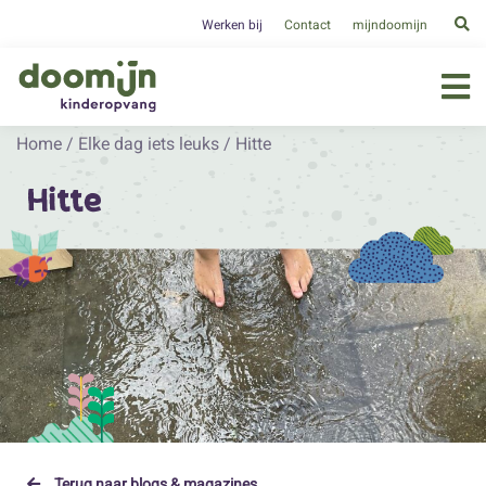
Werken bij
Contact
mijndoomijn
Home
/
Elke dag iets leuks
/
Hitte
Hitte
Terug naar blogs & magazines