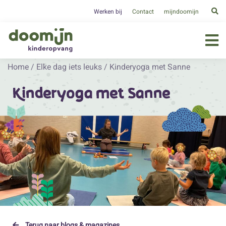
Werken bij
Contact
mijndoomijn
Home
/
Elke dag iets leuks
/
Kinderyoga met Sanne
Kinderyoga met Sanne
Terug naar blogs & magazines