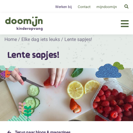
Werken bij
Contact
mijndoomijn
Home
/
Elke dag iets leuks
/
Lente sapjes!
Lente sapjes!
Terug naar blogs & magazines