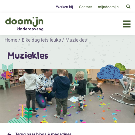
Werken bij
Contact
mijndoomijn
Home
/
Elke dag iets leuks
/
Muziekles
Muziekles
Terug naar blogs & magazines