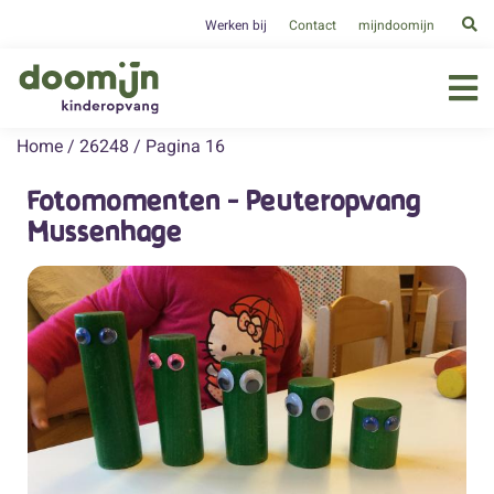
Werken bij
Contact
mijndoomijn
Home
/
26248
/
Pagina 16
Fotomomenten - Peuteropvang
Mussenhage