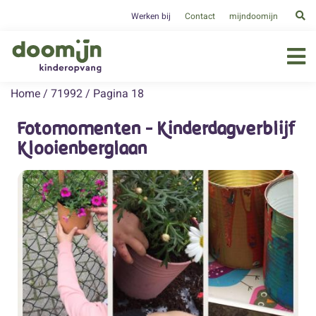
Werken bij
Contact
mijndoomijn
Home
/
71992
/
Pagina 18
Fotomomenten - Kinderdagverblijf
Klooienberglaan