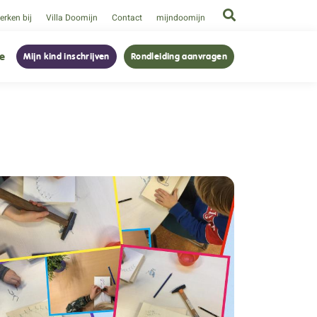
rken bij
Villa Doomijn
Contact
mijndoomijn
ie
Mijn kind inschrijven
Rondleiding aanvragen