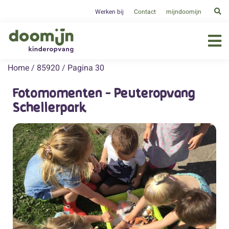
Werken bij
Contact
mijndoomijn
Home
/
85920
/
Pagina 30
Fotomomenten - Peuteropvang
Schellerpark