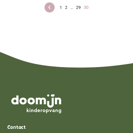
1
2
…
29
30
Contact