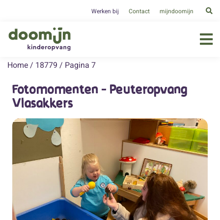
Werken bij
Contact
mijndoomijn
Home
/
18779
/
Pagina 7
Fotomomenten - Peuteropvang
Vlasakkers