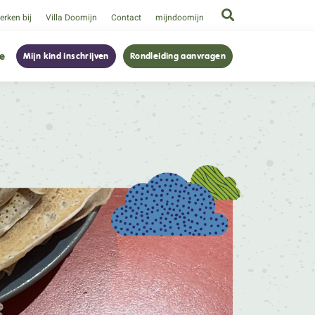
rken bij
Villa Doomijn
Contact
mijndoomijn
ie
Mijn kind inschrijven
Rondleiding aanvragen