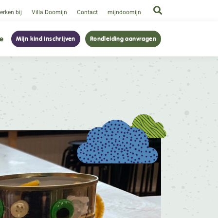
rken bij
Villa Doomijn
Contact
mijndoomijn
ie
Mijn kind inschrijven
Rondleiding aanvragen