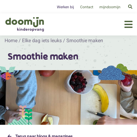
Werken bij
Contact
mijndoomijn
Home
/
Elke dag iets leuks
/
Smoothie maken
Smoothie maken
Terug naar blogs & magazines