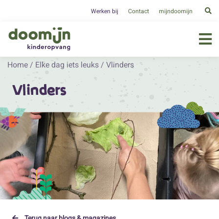
Werken bij
Contact
mijndoomijn
Home
/
Elke dag iets leuks
/
Vlinders
Vlinders
Terug naar blogs & magazines