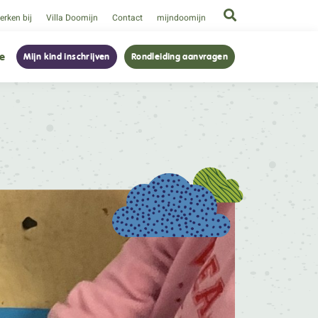
rken bij
Villa Doomijn
Contact
mijndoomijn
ie
Mijn kind inschrijven
Rondleiding aanvragen