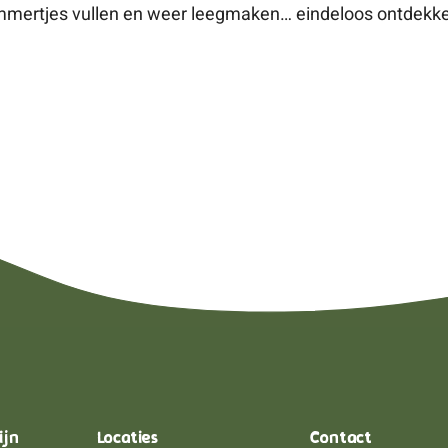
mertjes vullen en weer leegmaken… eindeloos ontdekken.
ijn
Locaties
Contact