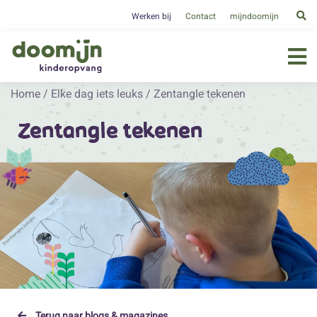
Werken bij
Contact
mijndoomijn
Home
/
Elke dag iets leuks
/
Zentangle tekenen
Zentangle tekenen
Terug naar blogs & magazines