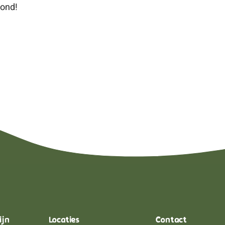
zond!
ijn
Locaties
Contact