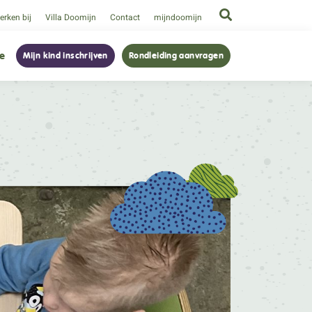
rken bij
Villa Doomijn
Contact
mijndoomijn
ie
Mijn kind inschrijven
Rondleiding aanvragen