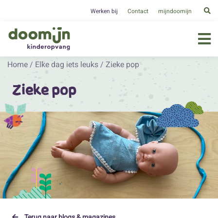
Werken bij
Contact
mijndoomijn
Home
/
Elke dag iets leuks
/
Zieke pop
Zieke pop
Terug naar blogs & magazines