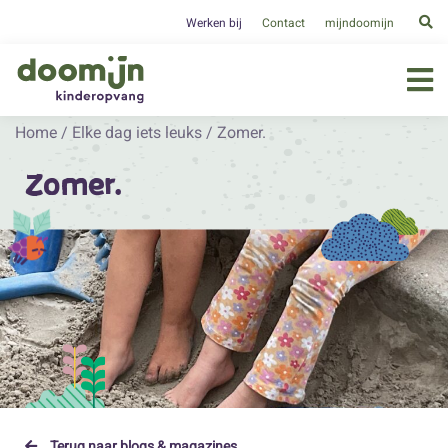
Werken bij
Contact
mijndoomijn
Home
/
Elke dag iets leuks
/
Zomer.
Zomer.
Terug naar blogs & magazines