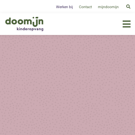
Werken bij
Contact
mijndoomijn