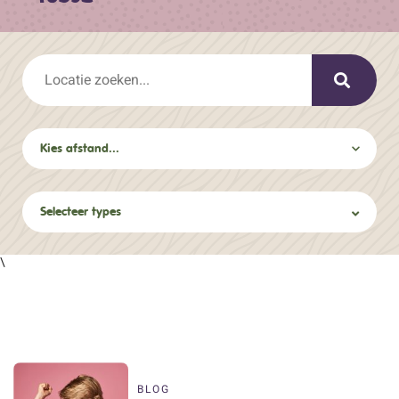
Selecteer types
\
BLOG