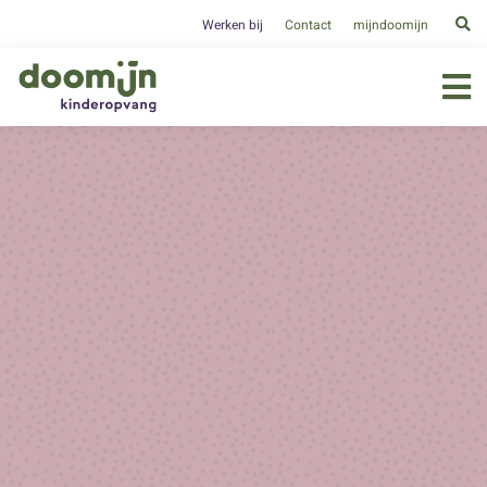
Werken bij
Contact
mijndoomijn