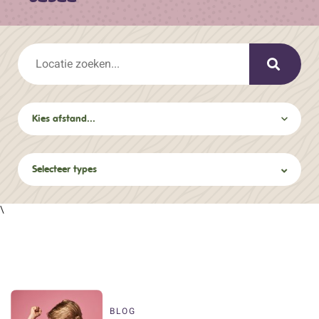
Selecteer types
\
BLOG