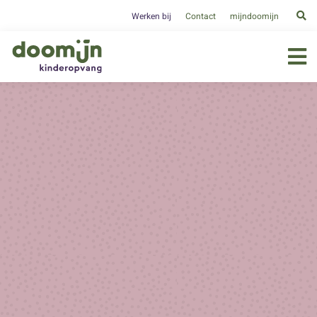
Werken bij
Contact
mijndoomijn