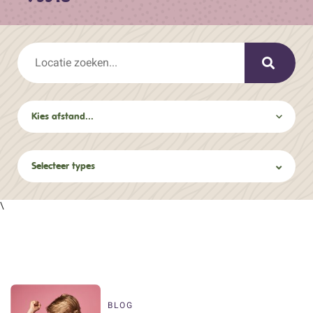
Selecteer types
\
BLOG