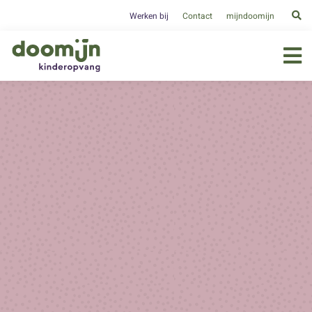
Werken bij
Contact
mijndoomijn