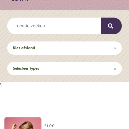
Selecteer types
\
BLOG