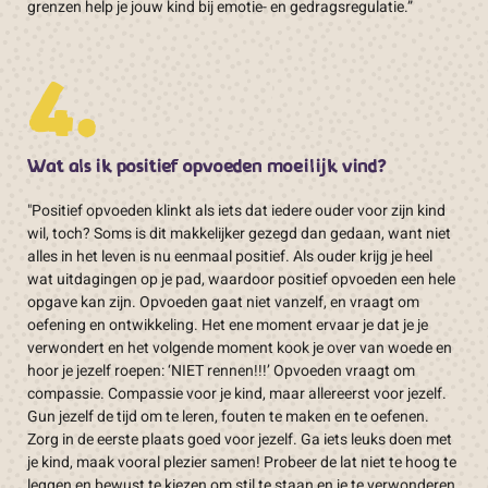
grenzen help je jouw kind bij emotie- en gedragsregulatie.”
4.
Wat als ik positief opvoeden moeilijk vind?
"Positief opvoeden klinkt als iets dat iedere ouder voor zijn kind
wil, toch? Soms is dit makkelijker gezegd dan gedaan, want niet
alles in het leven is nu eenmaal positief. Als ouder krijg je heel
wat uitdagingen op je pad, waardoor positief opvoeden een hele
opgave kan zijn. Opvoeden gaat niet vanzelf, en vraagt om
oefening en ontwikkeling. Het ene moment ervaar je dat je je
verwondert en het volgende moment kook je over van woede en
hoor je jezelf roepen: ‘NIET rennen!!!’ Opvoeden vraagt om
compassie. Compassie voor je kind, maar allereerst voor jezelf.
Gun jezelf de tijd om te leren, fouten te maken en te oefenen.
Zorg in de eerste plaats goed voor jezelf. Ga iets leuks doen met
je kind, maak vooral plezier samen! Probeer de lat niet te hoog te
leggen en bewust te kiezen om stil te staan en je te verwonderen