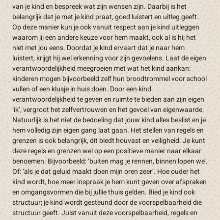
van je kind en bespreek wat zijn wensen zijn. Daarbij is het
belangrijk dat je met je kind praat, goed luistert en uitleg geeft.
Op deze manier kun je ook vanuit respect aan je kind uitleggen
waarom jij een andere keuze voor hem maakt, ook al is hij het
niet met jou eens. Doordat je kind ervaart dat je naar hem
luistert, krijgt hij wel erkenning voor zijn gevoelens. Laat de eigen
verantwoordelijkheid meegroeien met wat het kind aankan:
kinderen mogen bijvoorbeeld zelf hun broodtrommel voor school
vullen of een klusje in huis doen. Door een kind
verantwoordelijkheid te geven en ruimte te bieden aan zijn eigen
‘ik’, vergroot het zelfvertrouwen en het gevoel van eigenwaarde.
Natuurlijk is het niet de bedoeling dat jouw kind alles beslist en je
hem volledig zijn eigen gang laat gaan. Het stellen van regels en
grenzen is ook belangrijk, dit biedt houvast en veiligheid. Je kunt
deze regels en grenzen wel op een positieve manier naar elkaar
benoemen. Bijvoorbeeld: ‘buiten mag je rennen, binnen lopen we’.
Of: ‘als je dat geluid maakt doen mijn oren zeer’. Hoe ouder het
kind wordt, hoe meer inspraak je hem kunt geven over afspraken
en omgangsvormen die bij jullie thuis gelden. Bied je kind ook
structuur; je kind wordt gesteund door de voorspelbaarheid die
structuur geeft. Juist vanuit deze voorspelbaarheid, regels en