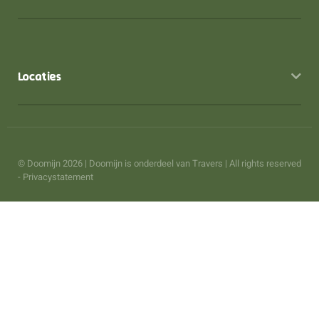
Locaties
© Doomijn 2026 | Doomijn is onderdeel van
Travers
| All rights reserved
-
Privacystatement