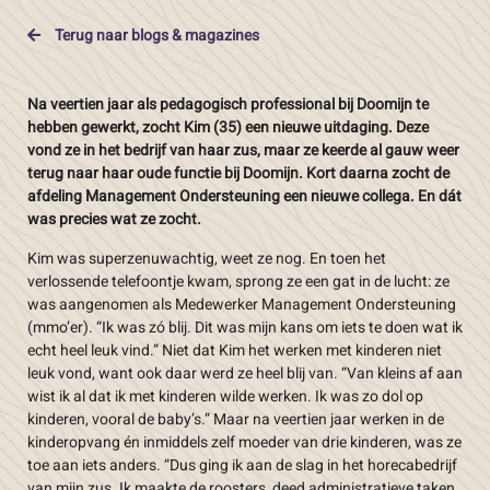
Terug naar blogs & magazines
Na veertien jaar als pedagogisch professional bij Doomijn te
hebben gewerkt, zocht Kim (35) een nieuwe uitdaging. Deze
vond ze in het bedrijf van haar zus, maar ze keerde al gauw weer
terug naar haar oude functie bij Doomijn. Kort daarna zocht de
afdeling Management Ondersteuning een nieuwe collega. En dát
was precies wat ze zocht.
Kim was superzenuwachtig, weet ze nog. En toen het
verlossende telefoontje kwam, sprong ze een gat in de lucht: ze
was aangenomen als Medewerker Management Ondersteuning
(mmo’er). “Ik was zó blij. Dit was mijn kans om iets te doen wat ik
echt heel leuk vind.” Niet dat Kim het werken met kinderen niet
leuk vond, want ook daar werd ze heel blij van. “Van kleins af aan
wist ik al dat ik met kinderen wilde werken. Ik was zo dol op
kinderen, vooral de baby’s.” Maar na veertien jaar werken in de
kinderopvang én inmiddels zelf moeder van drie kinderen, was ze
toe aan iets anders. “Dus ging ik aan de slag in het horecabedrijf
van mijn zus. Ik maakte de roosters, deed administratieve taken