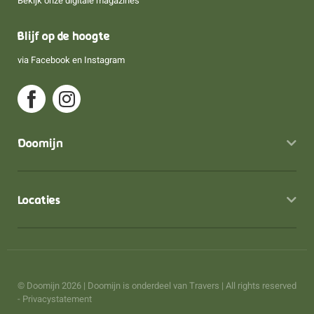
Bekijk onze digitale magazines
Blijf op de hoogte
via
Facebook
en
Instagram
Doomijn
Locaties
© Doomijn 2026 | Doomijn is onderdeel van
Travers
| All rights reserved
-
Privacystatement