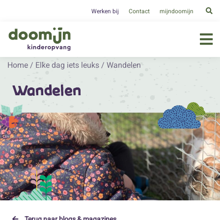
Werken bij
Contact
mijndoomijn
Home
/
Elke dag iets leuks
/
Wandelen
Wandelen
Terug naar blogs & magazines