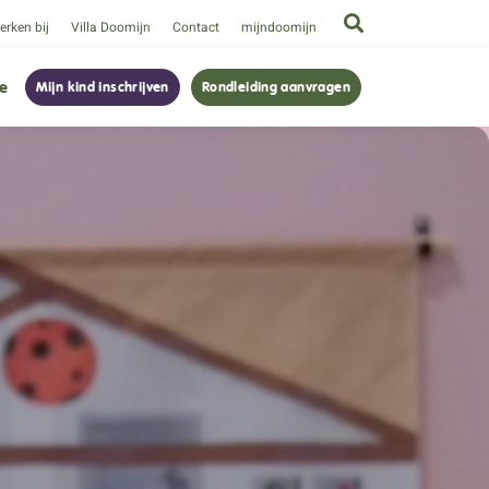
rken bij
Villa Doomijn
Contact
mijndoomijn
ie
Mijn kind inschrijven
Rondleiding aanvragen