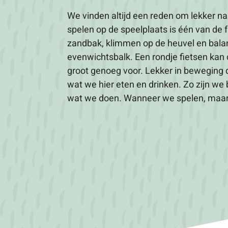
We vinden altijd een reden om lekker n
leren. Wijzer worden van thema’s als 
spelen op de speelplaats is één van de 
Klein en de seizoenen. Kinderen komen hi
zandbak, klimmen op de heuvel en bala
Elke dag minstens één ontdekking, dat is waa
evenwichtsbalk. Een rondje fietsen kan o
Da’s niet zo moeilijk, want kinderen 
groot genoeg voor. Lekker in beweging d
verkenning. De wereld van onze peu
wat we hier eten en drinken. Zo zijn we
wat we doen. Wanneer we spelen, maar 