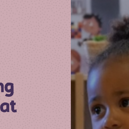
ng
at