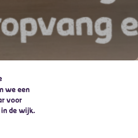
e
en we een
ar voor
in de wijk.