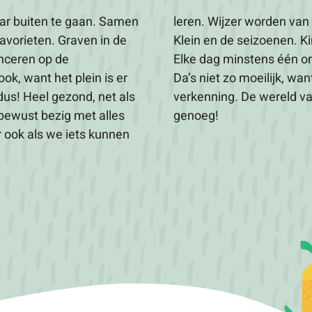
aar buiten te gaan. Samen
Muziek, Liefde, Groot en
favorieten. Graven in de
er ogen en oren te kort.
nceren op de
r we voor gaan.
ok, want het plein is er
kunnen hier elke dag op
us! Heel gezond, net als
terspeelzaal is groot
 bewust bezig met alles
genoeg!
ook als we iets kunnen