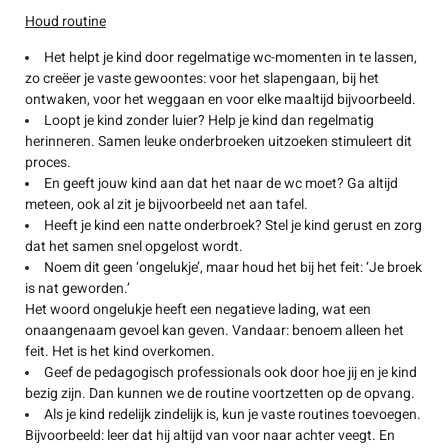
Houd routine
Het helpt je kind door regelmatige wc-momenten in te lassen,
zo creëer je vaste gewoontes: voor het slapengaan, bij het
ontwaken, voor het weggaan en voor elke maaltijd bijvoorbeeld.
Loopt je kind zonder luier? Help je kind dan regelmatig
herinneren. Samen leuke onderbroeken uitzoeken stimuleert dit
proces.
En geeft jouw kind aan dat het naar de wc moet? Ga altijd
meteen, ook al zit je bijvoorbeeld net aan tafel.
Heeft je kind een natte onderbroek? Stel je kind gerust en zorg
dat het samen snel opgelost wordt.
Noem dit geen ‘ongelukje’, maar houd het bij het feit: ‘Je broek
is nat geworden.’
Het woord ongelukje heeft een negatieve lading, wat een
onaangenaam gevoel kan geven. Vandaar: benoem alleen het
feit. Het is het kind overkomen.
Geef de pedagogisch professionals ook door hoe jij en je kind
bezig zijn. Dan kunnen we de routine voortzetten op de opvang.
Als je kind redelijk zindelijk is, kun je vaste routines toevoegen.
Bijvoorbeeld: leer dat hij altijd van voor naar achter veegt. En