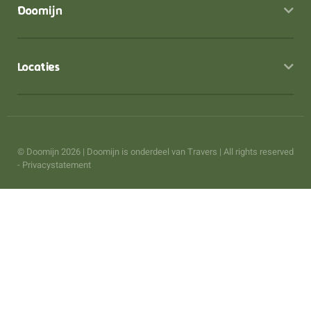
Doomijn
Locaties
© Doomijn 2026 | Doomijn is onderdeel van
Travers
| All rights reserved
-
Privacystatement