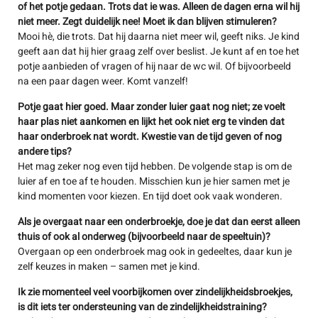
of het potje gedaan. Trots dat ie was. Alleen de dagen erna wil hij
niet meer. Zegt duidelijk nee! Moet ik dan blijven stimuleren?
Mooi hè, die trots. Dat hij daarna niet meer wil, geeft niks. Je kind
geeft aan dat hij hier graag zelf over beslist. Je kunt af en toe het
potje aanbieden of vragen of hij naar de wc wil. Of bijvoorbeeld
na een paar dagen weer. Komt vanzelf!
Potje gaat hier goed. Maar zonder luier gaat nog niet; ze voelt
haar plas niet aankomen en lijkt het ook niet erg te vinden dat
haar onderbroek nat wordt. Kwestie van de tijd geven of nog
andere tips?
​​Het mag zeker nog even tijd hebben. De volgende stap is om de
luier af en toe af te houden. Misschien kun je hier samen met je
kind momenten voor kiezen. En tijd doet ook vaak wonderen.
Als je overgaat naar een onderbroekje, doe je dat dan eerst alleen
thuis of ook al onderweg (bijvoorbeeld naar de speeltuin)?
​​Overgaan op een onderbroek mag ook in gedeeltes, daar kun je
zelf keuzes in maken – samen met je kind.
Ik zie momenteel veel voorbijkomen over zindelijkheidsbroekjes,
is dit iets ter ondersteuning van de zindelijkheidstraining?