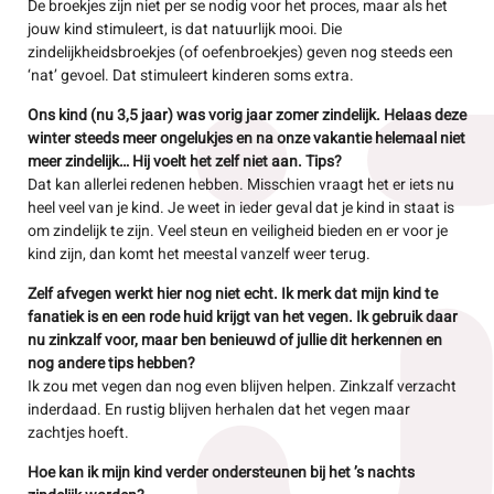
De broekjes zijn niet per se nodig voor het proces, maar als het
jouw kind stimuleert, is dat natuurlijk mooi. Die
zindelijkheidsbroekjes (of oefenbroekjes) geven nog steeds een
‘nat’ gevoel. Dat stimuleert ​kinderen soms extra.
Ons kind (nu 3,5 jaar) was vorig jaar zomer zindelijk. Helaas deze
winter steeds meer ongelukjes en na onze vakantie helemaal niet
meer zindelijk… Hij voelt het zelf niet aan. Tips?
Dat kan allerlei redenen hebben. Misschien vraagt het er iets nu
heel veel van je kind. Je weet in ieder geval dat je kind in staat is
om zindelijk te zijn. Veel steun en ​​veiligheid bieden en er voor je
kind zijn, dan komt het meestal vanzelf weer terug.
Zelf afvegen werkt hier nog niet echt. Ik merk dat mijn kind te
fanatiek is en een rode huid krijgt van het vegen. Ik gebruik daar
nu zinkzalf voor, maar ben benieuwd of jullie dit herkennen en
nog andere tips hebben?
Ik zou met vegen dan nog even blijven helpen. Zinkzalf verzacht
inderdaad. En rustig blijven herhalen dat het vegen maar
zachtjes hoeft.
​​Hoe kan ik mijn kind verder ondersteunen bij het ’s nachts