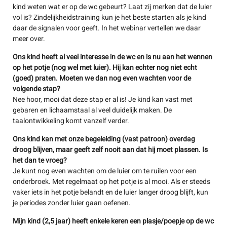
kind weten wat er op de wc gebeurt? Laat zij merken dat de luier
vol is? Zindelijkheidstraining kun je het beste starten als je kind
daar de signalen voor geeft. In het webinar vertellen we daar
meer over.
Ons kind heeft al veel interesse in de wc en is nu aan het wennen
op het potje (nog wel met luier). Hij kan echter nog niet echt
(goed) praten. Moeten we dan nog even wachten voor de
volgende stap?
Nee hoor, mooi dat deze stap er al is! Je kind kan vast met
gebaren en lichaamstaal al veel duidelijk maken. De
taalontwikkeling komt vanzelf verder.
Ons kind kan met onze begeleiding (vast patroon) overdag
droog blijven, maar geeft zelf nooit aan dat hij moet plassen. Is
het dan te vroeg?
Je kunt nog even wachten om de luier om te ruilen voor een
onderbroek. Met regelmaat op het potje is al mooi. Als er steeds
vaker iets in het potje belandt en de luier langer droog blijft, kun
je periodes zonder luier gaan oefenen.
Mijn kind (2,5 jaar) heeft enkele keren een plasje/poepje op de wc