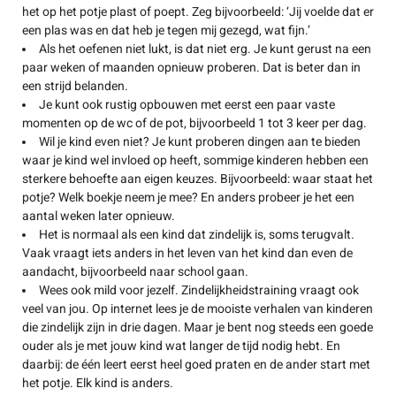
het op het potje plast of poept. Zeg bijvoorbeeld: ‘Jij voelde dat er
een plas was en dat heb je tegen mij gezegd, wat fijn.’
Als het oefenen niet lukt, is dat niet erg. Je kunt gerust na een
paar weken of maanden opnieuw proberen. Dat is beter dan in
een strijd belanden.
Je kunt ook rustig opbouwen met eerst een paar vaste
momenten op de wc of de pot, bijvoorbeeld 1 tot 3 keer per dag.
Wil je kind even niet? Je kunt proberen dingen aan te bieden
waar je kind wel invloed op heeft, sommige kinderen hebben een
sterkere behoefte aan eigen keuzes. Bijvoorbeeld: waar staat het
potje? Welk boekje neem je mee? En anders probeer je het een
aantal weken later opnieuw.
Het is normaal als een kind dat zindelijk is, soms terugvalt.
Vaak vraagt iets anders in het leven van het kind dan even de
aandacht, bijvoorbeeld naar school gaan.
Wees ook mild voor jezelf. Zindelijkheidstraining vraagt ook
veel van jou. Op internet lees je de mooiste verhalen van kinderen
die zindelijk zijn in drie dagen. Maar je bent nog steeds een goede
ouder als je met jouw kind wat langer de tijd nodig hebt. En
daarbij: de één leert eerst heel goed praten en de ander start met
het potje. Elk kind is anders.