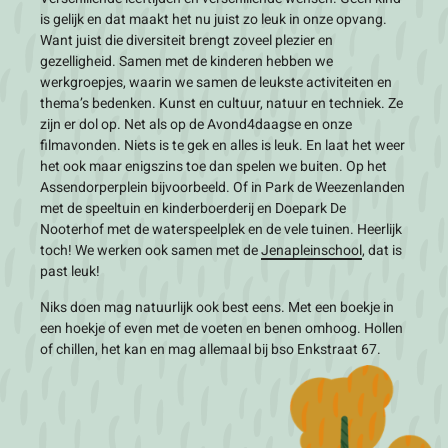
is gelijk en dat maakt het nu juist zo leuk in onze opvang.
Want juist die diversiteit brengt zoveel plezier en
gezelligheid. Samen met de kinderen hebben we
werkgroepjes, waarin we samen de leukste activiteiten en
thema’s bedenken. Kunst en cultuur, natuur en techniek. Ze
zijn er dol op. Net als op de Avond4daagse en onze
filmavonden. Niets is te gek en alles is leuk. En laat het weer
het ook maar enigszins toe dan spelen we buiten. Op het
Assendorperplein bijvoorbeeld. Of in Park de Weezenlanden
met de speeltuin en kinderboerderij en Doepark De
Nooterhof met de waterspeelplek en de vele tuinen. Heerlijk
toch! We werken ook samen met de
Jenapleinschool
, dat is
past leuk!
Niks doen mag natuurlijk ook best eens. Met een boekje in
een hoekje of even met de voeten en benen omhoog. Hollen
of chillen, het kan en mag allemaal bij bso Enkstraat 67.