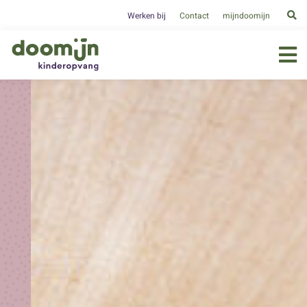
Werken bij
Contact
mijndoomijn