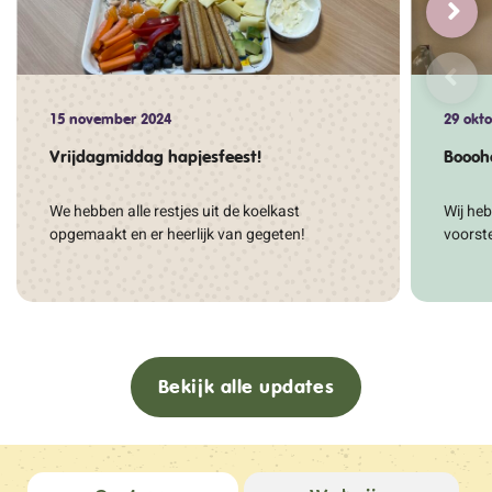
15 november 2024
29 okt
Vrijdagmiddag hapjesfeest!
Boooh
We hebben alle restjes uit de koelkast
Wij he
opgemaakt en er heerlijk van gegeten!
voorst
Bekijk alle updates