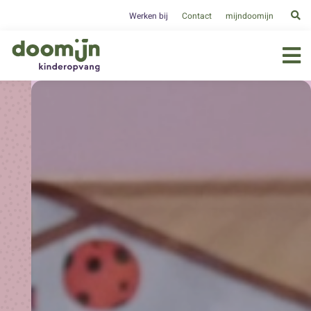
Werken bij
Contact
mijndoomijn