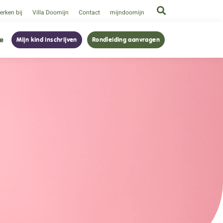
rken bij
Villa Doomijn
Contact
mijndoomijn
ie
Mijn kind inschrijven
Rondleiding aanvragen