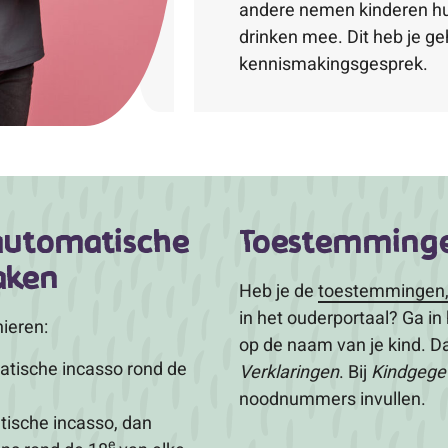
andere nemen kinderen hun
drinken mee. Dit heb je ge
kennismakingsgesprek.
 automatische
Toestemminge
aken
Heb je de
toestemmingen,
in het ouderportaal? Ga in
ieren:
op de naam van je kind. Da
matische incasso rond de
Verklaringen
. Bij
Kindgege
noodnummers invullen.
tische incasso, dan
e